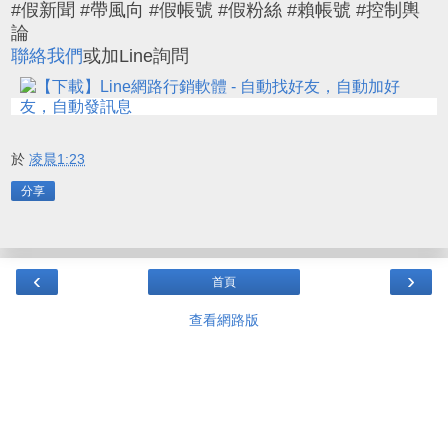
#假新聞 #帶風向 #假帳號 #假粉絲 #賴帳號 #控制輿
論
聯絡我們
或加Line詢問
於
凌晨1:23
分享
‹
›
首頁
查看網路版